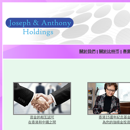
關於我們
|
關於比特币
|
專
資金的相互認可
香港15週年紀念基
在香港和中國之間
為您的強積金投